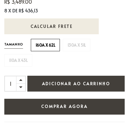
R$ 3,489.00
8 X DE R$ 436,13
CALCULAR FRETE
TAMANHO
160A X 62L
130A X 51L
110A X 43L
ADICIONAR AO CARRINHO
COMPRAR AGORA