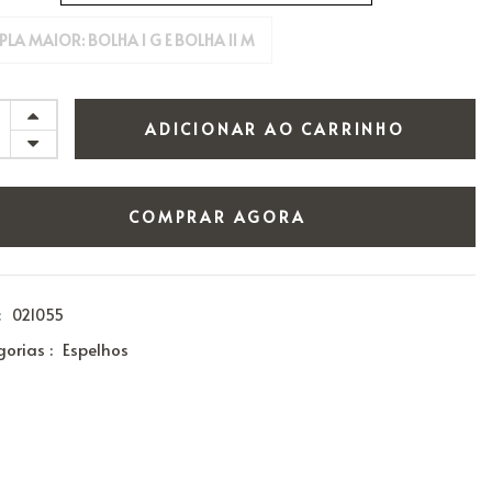
PLA MAIOR: BOLHA I G E BOLHA II M
ADICIONAR AO CARRINHO
COMPRAR AGORA
:
021055
orias :
Espelhos