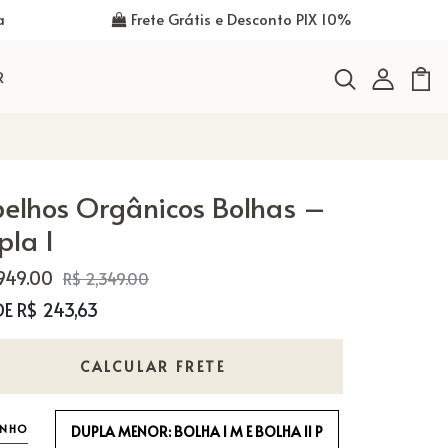
a
Frete Grátis e Desconto PIX 10%
R
pelhos Orgânicos Bolhas –
pla I
,949.00
R$ 2,349.00
DE R$ 243,63
CALCULAR FRETE
NHO
DUPLA MENOR: BOLHA I M E BOLHA II P