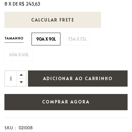
8 X DE R$ 243,63
CALCULAR FRETE
TAMANHO
90A X 90L
73A X 73L
60A X 60L
ADICIONAR AO CARRINHO
COMPRAR AGORA
SKU :
021008