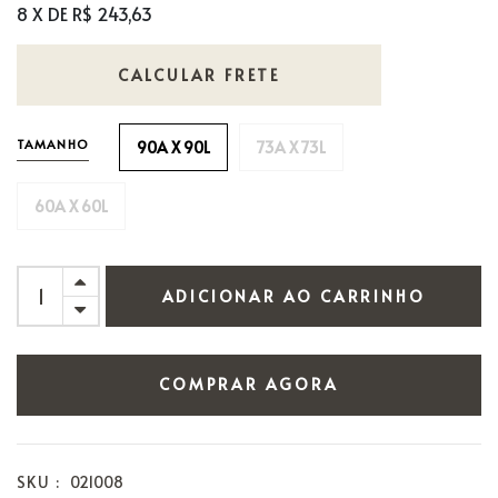
8 X DE R$ 243,63
CALCULAR FRETE
TAMANHO
90A X 90L
73A X 73L
60A X 60L
ADICIONAR AO CARRINHO
COMPRAR AGORA
SKU :
021008